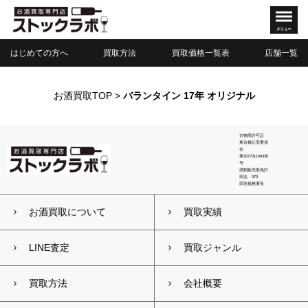
はじめての方へ
買取方法
買取価格一覧表
店舗一覧
お酒買取TOP
>
バランタイン 17年 オリジナル
古物商許可証
東京都公安委員
会
第307731104330
号
酒類販売業免許
四法 373
四谷税務署長
お酒買取について
買取実績
LINE査定
買取ジャンル
買取方法
会社概要