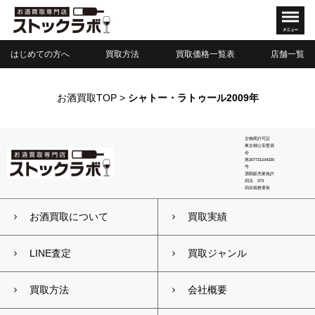
はじめての方へ
買取方法
買取価格一覧表
店舗一覧
お酒買取TOP
>
シャトー・ラトゥール2009年
古物商許可証
東京都公安委員
会
第307731104330
号
酒類販売業免許
四法 373
四谷税務署長
お酒買取について
買取実績
LINE査定
買取ジャンル
買取方法
会社概要